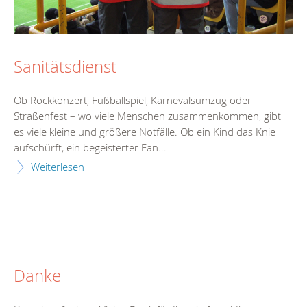
Sanitätsdienst
Ob Rockkonzert, Fußballspiel, Karnevalsumzug oder
Straßenfest – wo viele Menschen zusammenkommen, gibt
es viele kleine und größere Notfälle. Ob ein Kind das Knie
aufschürft, ein begeisterter Fan...
Weiterlesen
Danke