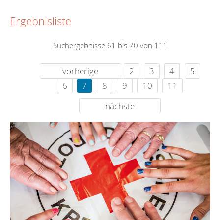
Ergebnisliste
Suchergebnisse 61 bis 70 von 111
vorherige
2
3
4
5
6
7
8
9
10
11
nächste