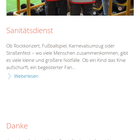
Sanitätsdienst
Ob Rockkonzert, Fußballspiel, Karnevalsumzug oder
Straßenfest – wo viele Menschen zusammenkommen, gibt
es viele kleine und größere Notfälle. Ob ein Kind das Knie
aufschürft, ein begeisterter Fan...
Weiterlesen
Danke