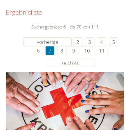
Ergebnisliste
Suchergebnisse 61 bis 70 von 111
vorherige
2
3
4
5
6
7
8
9
10
11
nächste