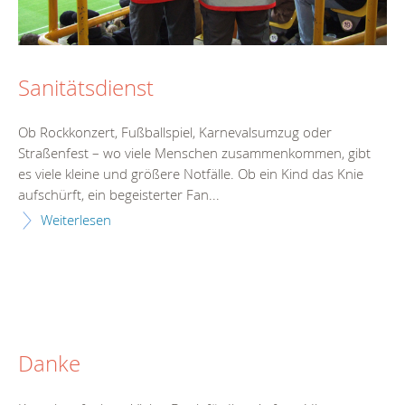
Sanitätsdienst
Ob Rockkonzert, Fußballspiel, Karnevalsumzug oder
Straßenfest – wo viele Menschen zusammenkommen, gibt
es viele kleine und größere Notfälle. Ob ein Kind das Knie
aufschürft, ein begeisterter Fan...
Weiterlesen
Danke