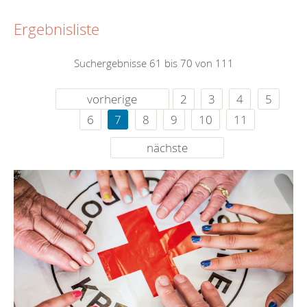
Ergebnisliste
Suchergebnisse 61 bis 70 von 111
vorherige
2
3
4
5
6
7
8
9
10
11
nächste