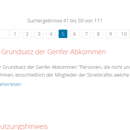
0
365
0
r Sie
Suchergebnisse 41 bis 50 von 111
rei
ie Uhr
1
2
3
4
5
6
7
8
9
10
 Grundsatz der Genfer Abkommen
r Grundsatz der Genfer Abkommen "Personen, die nicht unm
ehmen, einschließlich der Mitglieder der Streitkräfte, welche
eiterlesen
utzungshinweis