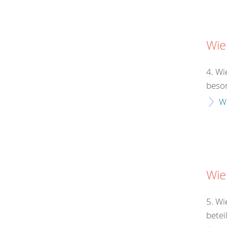
Wie
4. Wi
beson
W
Wie
5. Wi
betei