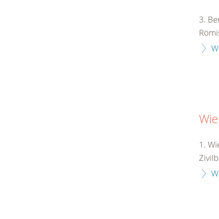
3. Be
Römis
W
Wie
1. Wi
Zivil
W