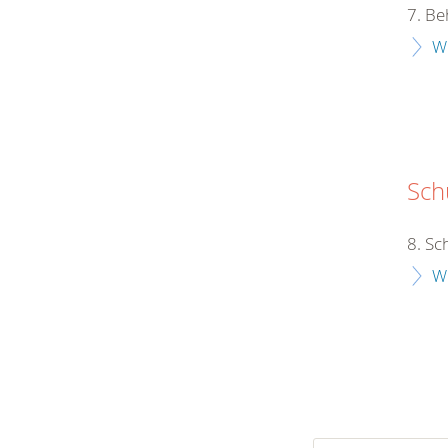
7. Be
W
Schu
8. Sc
W