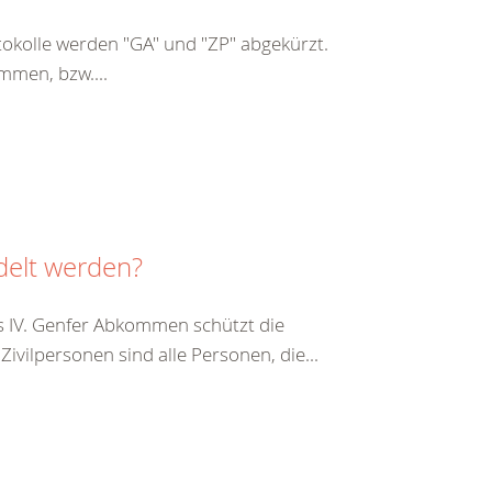
kolle werden "GA" und "ZP" abgekürzt.
mmen, bzw....
delt werden?
s IV. Genfer Abkommen schützt die
vilpersonen sind alle Personen, die...