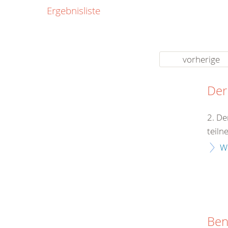
0800
Ergebnisliste
00
Infos fü
kostenf
rund um d
vorherige
Der
2. De
teiln
W
Ben