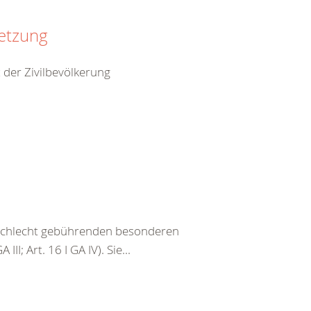
setzung
 der Zivilbevölkerung
eschlecht gebührenden besonderen
III; Art. 16 I GA IV). Sie...