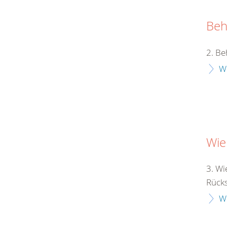
Beh
2. Be
W
Wie
3. Wi
Rücksi
W