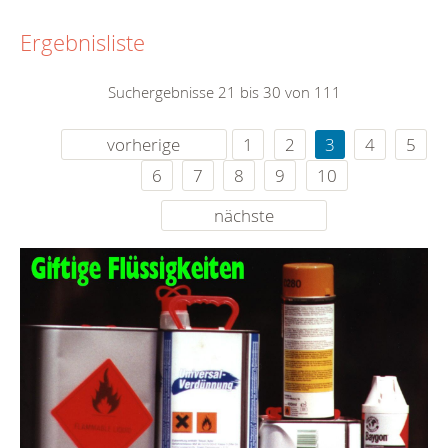
Ergebnisliste
Suchergebnisse 21 bis 30 von 111
vorherige
1
2
3
4
5
6
7
8
9
10
nächste