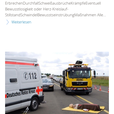
ErbrechenDurchfallSchweißausbrücheKrämpfeEventuell
Bewusstlosigkeit oder Herz-Kreislauf-
StillstandSchwindelBewusstseinstrübungMaßnahmen Alle...
Weiterlesen