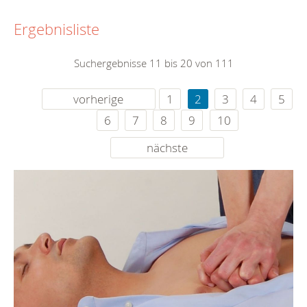
Ergebnisliste
Suchergebnisse 11 bis 20 von 111
vorherige
1
2
3
4
5
6
7
8
9
10
nächste