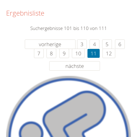
Ergebnisliste
Suchergebnisse 101 bis 110 von 111
vorherige
3
4
5
6
7
8
9
10
11
12
nächste