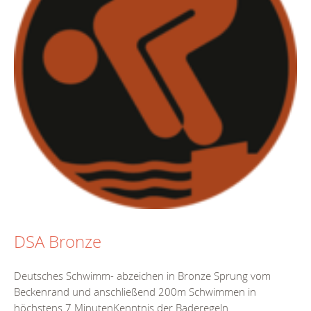
DSA Bronze
Deutsches Schwimm- abzeichen in Bronze Sprung vom
Beckenrand und anschließend 200m Schwimmen in
höchstens 7 MinutenKenntnis der Baderegeln