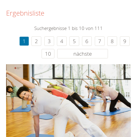
Ergebnisliste
Suchergebnisse 1 bis 10 von 111
1
2
3
4
5
6
7
8
9
10
nächste