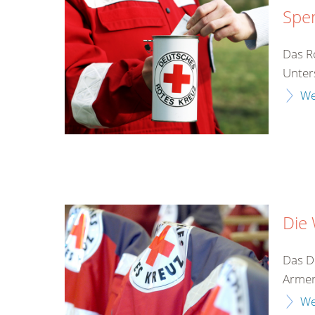
Spe
Das Ro
Unter
We
Die
Das D
Armen
We