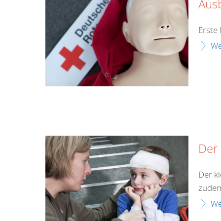
Aus
Erste 
We
Der 
Der kl
zudem 
We