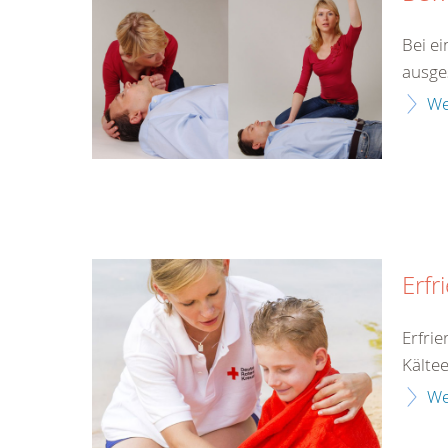
Bei ei
ausges
We
Erfr
Erfri
Kälte
We