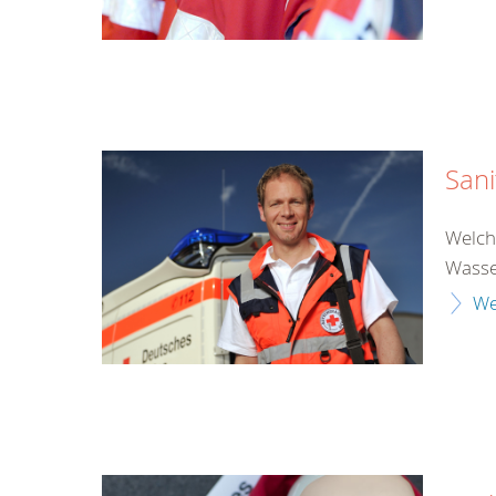
Sani
Welche
Wasser
We