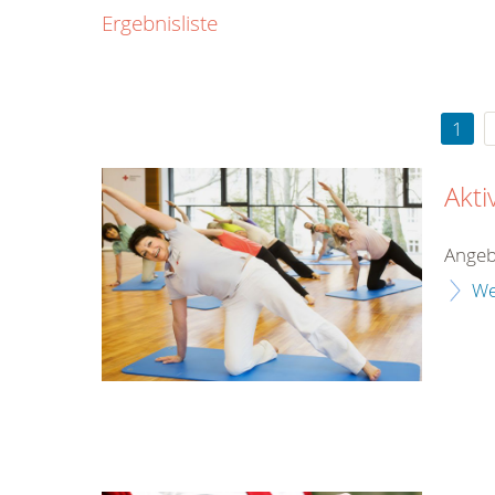
0800
Ergebnisliste
00
Infos fü
kostenf
rund um d
1
Akti
Angeb
We