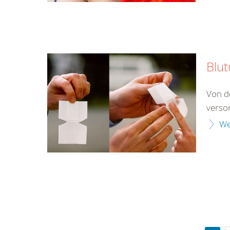
Blu
Von d
verso
We