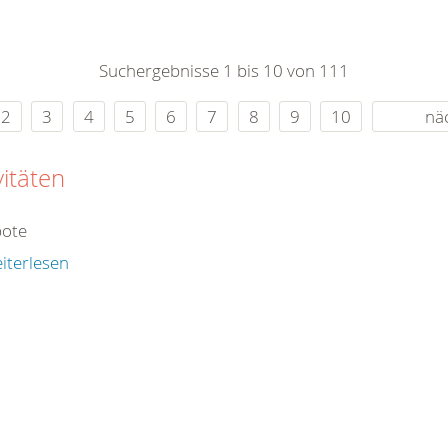
0
365
0
r Sie
Suchergebnisse 1 bis 10 von 111
rei
ie Uhr
2
3
4
5
6
7
8
9
10
nä
vitäten
ote
iterlesen