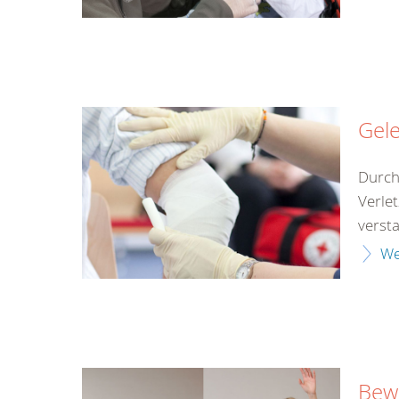
Gel
Durch
Verle
versta
We
Bewu