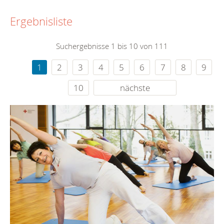
Ergebnisliste
Suchergebnisse 1 bis 10 von 111
1
2
3
4
5
6
7
8
9
10
nächste