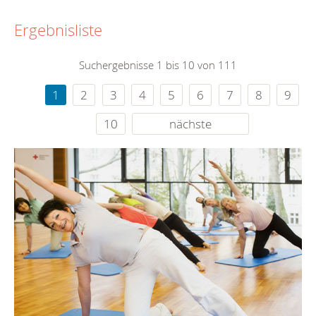
Ergebnisliste
Suchergebnisse 1 bis 10 von 111
1
2
3
4
5
6
7
8
9
10
nächste