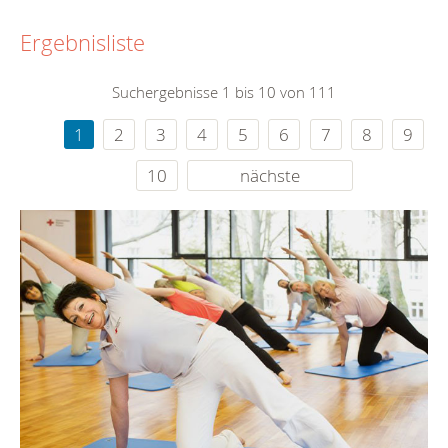
Ergebnisliste
Suchergebnisse 1 bis 10 von 111
1
2
3
4
5
6
7
8
9
10
nächste