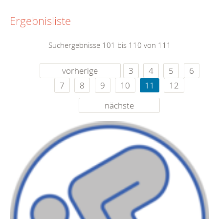
Ergebnisliste
Suchergebnisse 101 bis 110 von 111
vorherige
3
4
5
6
7
8
9
10
11
12
nächste