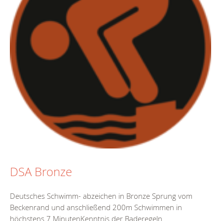
DSA Bronze
Deutsches Schwimm- abzeichen in Bronze Sprung vom
Beckenrand und anschließend 200m Schwimmen in
höchstens 7 MinutenKenntnis der Baderegeln