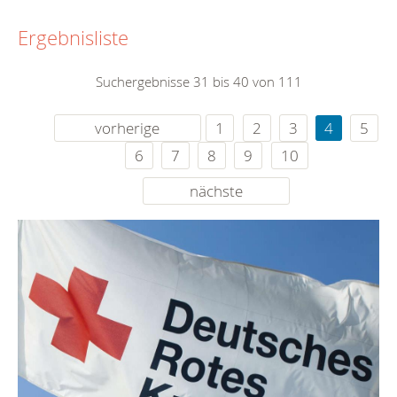
Ergebnisliste
Suchergebnisse 31 bis 40 von 111
vorherige
1
2
3
4
5
6
7
8
9
10
nächste