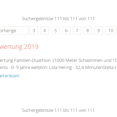
0
365
0
r Sie
Suchergebnisse 111 bis 111 von 111
rei
ie Uhr
orherige
3
4
5
6
7
8
9
10
wertung 2019
ertung Familien-Duathlon (1000 Meter Schwimmen und 100
nis - 0- 9 Jahre weiblich: Lola Hering - 32,4 MiinutenStella 
eiterlesen
Suchergebnisse 111 bis 111 von 111