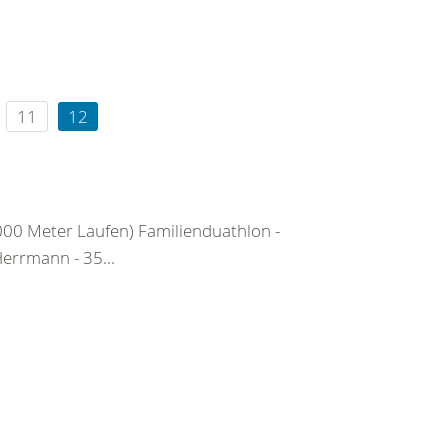
11
12
0 Meter Laufen) Familienduathlon -
Herrmann - 35...