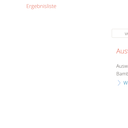
0800
Ergebnisliste
00
Infos fü
kostenf
rund um d
v
Aus
Ausw
Bambi
W