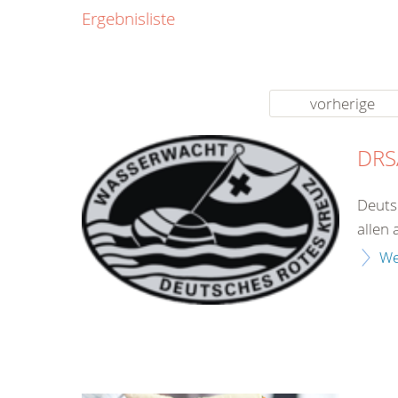
0800
Ergebnisliste
00
Infos fü
kostenf
rund um d
vorherige
DRSA
Deuts
allen 
We