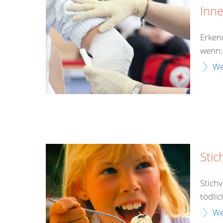
Inn
Erken
wenn:
We
Stic
Stich
tödlic
We