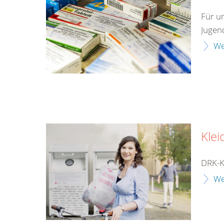
Für u
Jugen
We
Klei
DRK-K
We