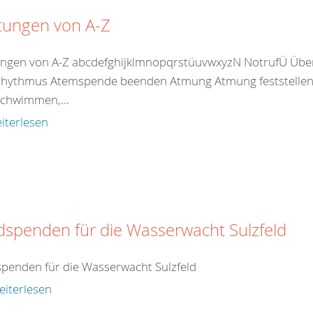
tungen von A-Z
ungen von A-Z abcdefghijklmnopqrstüuvwxyzN NotrufÜ Übe
hythmus Atemspende beenden Atmung Atmung feststellen 
chwimmen,...
iterlesen
dspenden für die Wasserwacht Sulzfeld
penden für die Wasserwacht Sulzfeld
eiterlesen