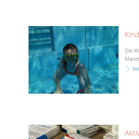
Kind
Die Wa
Mandy
We
Akti