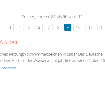
0
365
0
r Sie
Suchergebnisse 81 bis 90 von 111
rei
ie Uhr
3
4
5
6
7
8
9
10
11
12
 Silber
ches Rettungs- schwimmabzeichen in Silber Das Deutsche 
aktiven Rettern der Wasserwacht jährlich zu wiederholen. D
iterlesen