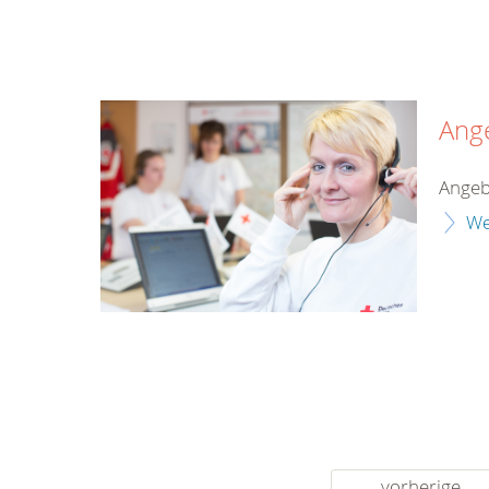
Ang
Angeb
We
vorherige