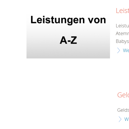
Leis
Leist
Atemr
Babys
We
Gel
Gelds
W