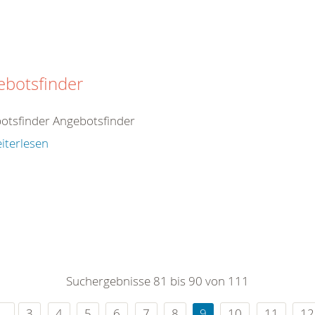
ebotsfinder
otsfinder Angebotsfinder
iterlesen
Suchergebnisse 81 bis 90 von 111
3
4
5
6
7
8
9
10
11
12