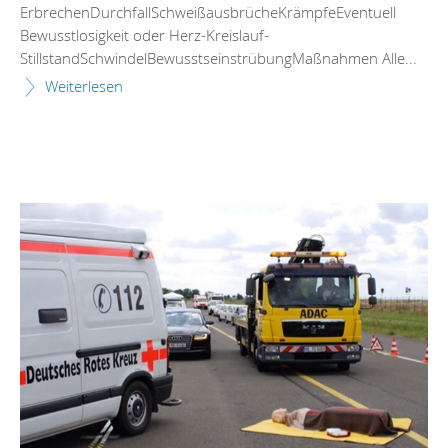
ErbrechenDurchfallSchweißausbrücheKrämpfeEventuell
Bewusstlosigkeit oder Herz-Kreislauf-
StillstandSchwindelBewusstseinstrübungMaßnahmen Alle...
Weiterlesen