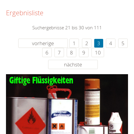
Ergebnisliste
Suchergebnisse 21 bis 30 von 111
vorherige
1
2
3
4
5
6
7
8
9
10
nächste