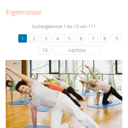
Ergebnisliste
Suchergebnisse 1 bis 10 von 111
1
2
3
4
5
6
7
8
9
10
nächste