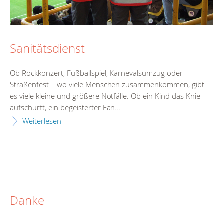
Sanitätsdienst
Ob Rockkonzert, Fußballspiel, Karnevalsumzug oder
Straßenfest – wo viele Menschen zusammenkommen, gibt
es viele kleine und größere Notfälle. Ob ein Kind das Knie
aufschürft, ein begeisterter Fan...
Weiterlesen
Danke