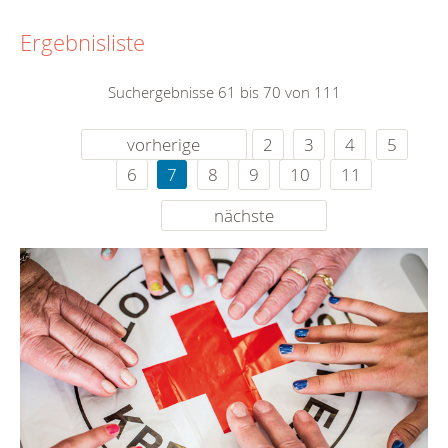
Ergebnisliste
Suchergebnisse 61 bis 70 von 111
vorherige
2
3
4
5
6
7
8
9
10
11
nächste