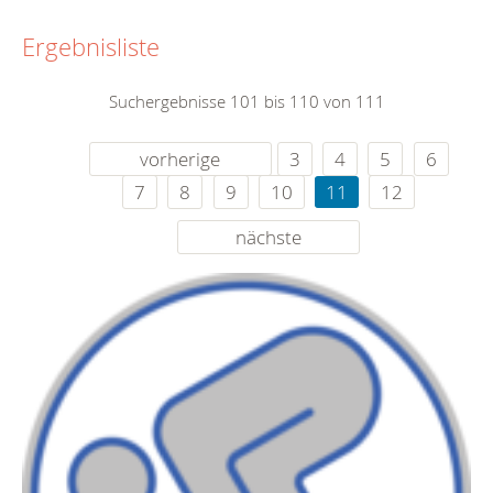
Ergebnisliste
Suchergebnisse 101 bis 110 von 111
vorherige
3
4
5
6
7
8
9
10
11
12
nächste