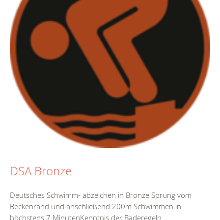
DSA Bronze
Deutsches Schwimm- abzeichen in Bronze Sprung vom
Beckenrand und anschließend 200m Schwimmen in
höchstens 7 MinutenKenntnis der Baderegeln