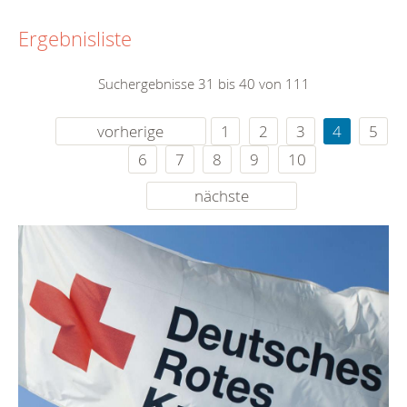
Ergebnisliste
Suchergebnisse 31 bis 40 von 111
vorherige
1
2
3
4
5
6
7
8
9
10
nächste