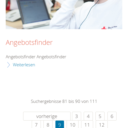
Angebotsfinder
Angebotsfinder Angebotsfinder
Weiterlesen
Suchergebnisse 81 bis 90 von 111
vorherige
3
4
5
6
7
8
9
10
11
12