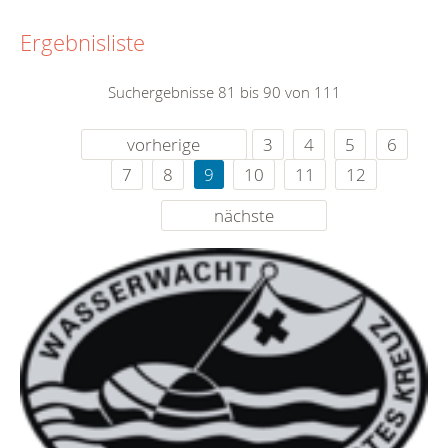
Ergebnisliste
Suchergebnisse 81 bis 90 von 111
vorherige
3
4
5
6
7
8
9
10
11
12
nächste