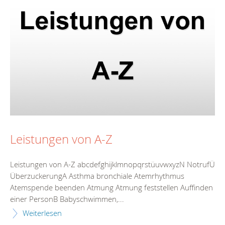
Leistungen von A-Z
Leistungen von A-Z abcdefghijklmnopqrstüuvwxyzN NotrufÜ
ÜberzuckerungA Asthma bronchiale Atemrhythmus
Atemspende beenden Atmung Atmung feststellen Auffinden
einer PersonB Babyschwimmen,...
Weiterlesen