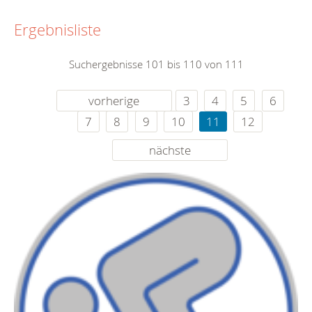
Ergebnisliste
Suchergebnisse 101 bis 110 von 111
vorherige
3
4
5
6
7
8
9
10
11
12
nächste