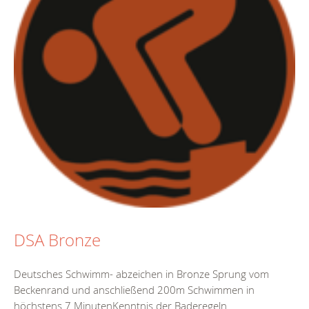
DSA Bronze
Deutsches Schwimm- abzeichen in Bronze Sprung vom
Beckenrand und anschließend 200m Schwimmen in
höchstens 7 MinutenKenntnis der Baderegeln