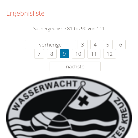
Ergebnisliste
Suchergebnisse 81 bis 90 von 111
vorherige
3
4
5
6
7
8
9
10
11
12
nächste