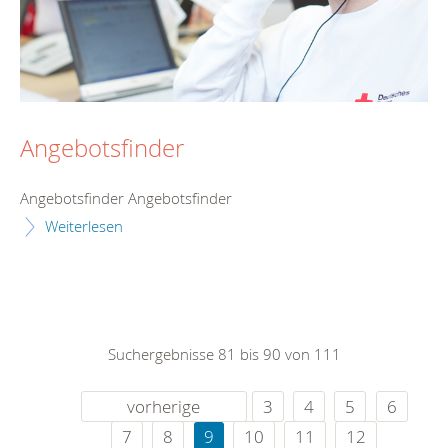
Angebotsfinder
Angebotsfinder Angebotsfinder
Weiterlesen
Suchergebnisse 81 bis 90 von 111
vorherige
3
4
5
6
7
8
9
10
11
12