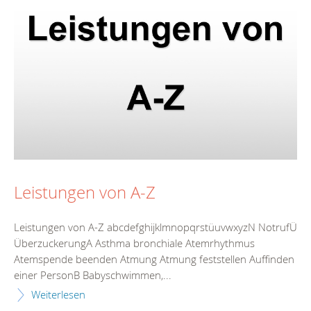
Leistungen von A-Z
Leistungen von A-Z abcdefghijklmnopqrstüuvwxyzN NotrufÜ
ÜberzuckerungA Asthma bronchiale Atemrhythmus
Atemspende beenden Atmung Atmung feststellen Auffinden
einer PersonB Babyschwimmen,...
Weiterlesen