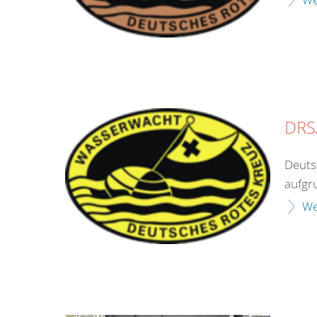
DRS
Deuts
aufgr
We