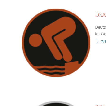
DSA
Deuts
in hö
We