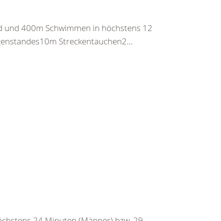
nd und 400m Schwimmen in höchstens 12
egenstandes10m Streckentauchen2...
chstens 24 Minuten (Männer) bzw. 29