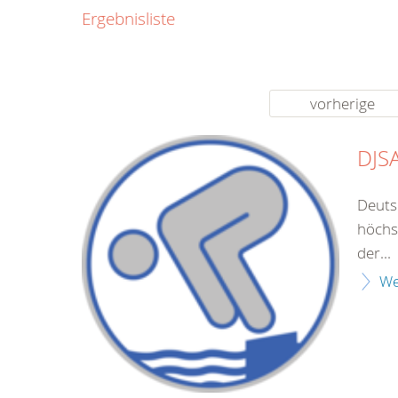
0800
Ergebnisliste
00
Infos fü
kostenf
rund um d
vorherige
DJSA
Deuts
höchs
der...
We