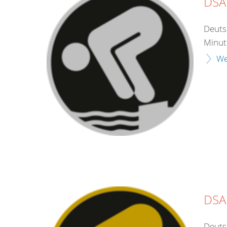
DSA 
Deuts
Minut
We
DSA
Deuts