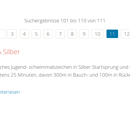
0
365
0
r Sie
Suchergebnisse 101 bis 110 von 111
rei
ie Uhr
3
4
5
6
7
8
9
10
11
12
 Silber
ches Jugend- schwimmabzeichen in Silber Startsprung un
tens 25 Minuten, davon 300m in Bauch- und 100m in Rück
iterlesen