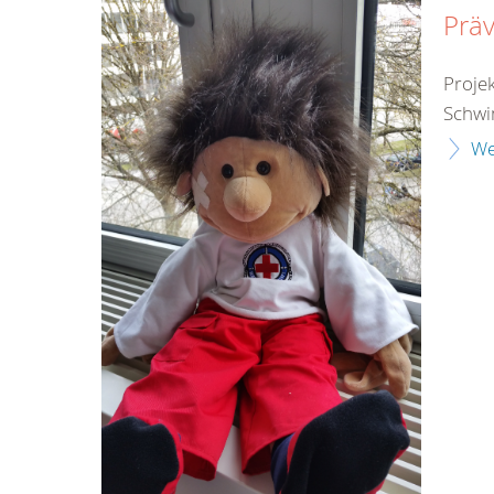
Präv
Proje
Schwi
We