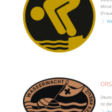
Minut
(Frau
We
DRS
Deuts
ist di
We