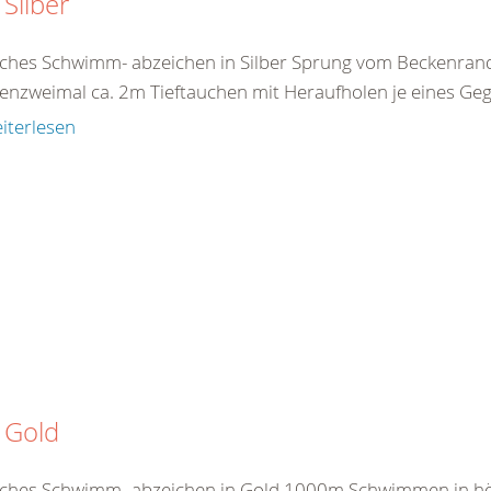
Silber
ches Schwimm- abzeichen in Silber Sprung vom Beckenra
enzweimal ca. 2m Tieftauchen mit Heraufholen je eines G
iterlesen
 Gold
ches Schwimm- abzeichen in Gold 1000m Schwimmen in hö