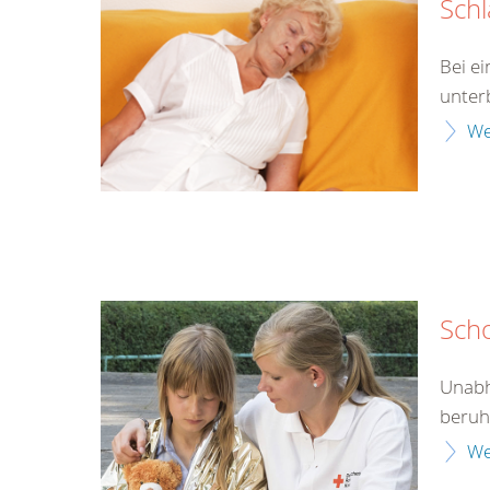
Schl
Bei e
unter
We
Sch
Unabh
beruht
We