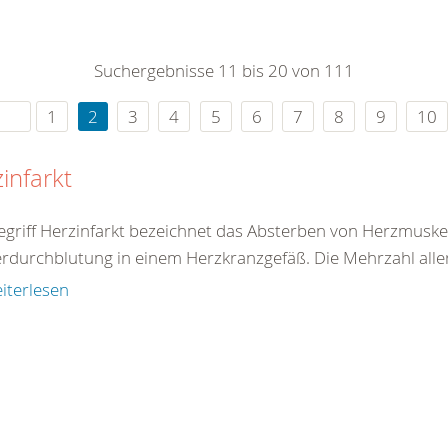
0
365
0
r Sie
Suchergebnisse 11 bis 20 von 111
rei
ie Uhr
1
2
3
4
5
6
7
8
9
10
infarkt
egriff Herzinfarkt bezeichnet das Absterben von Herzmuske
rdurchblutung in einem Herzkranzgefäß. Die Mehrzahl aller 
iterlesen