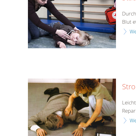
Durch
Blut e
We
Str
Leich
Repar
We