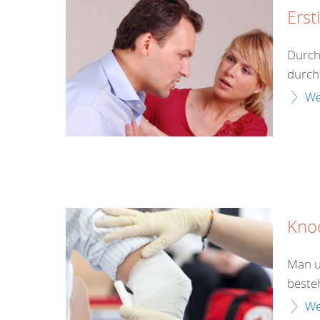
Erst
Durch
durch 
We
Kno
Man u
beste
We