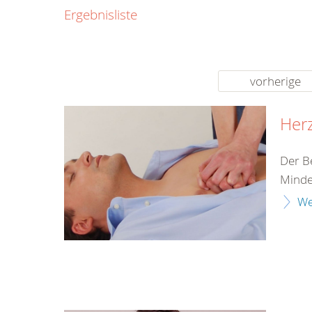
0800
Ergebnisliste
00
Infos fü
kostenf
rund um d
vorherige
Herz
Der B
Minde
We