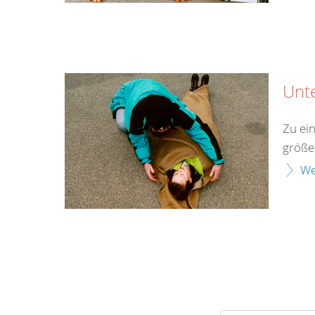
Unt
Zu ei
größe
We