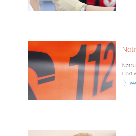
Not
Notru
Dort 
We