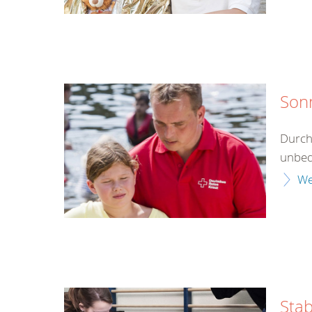
Son
Durch
unbed
We
Stab