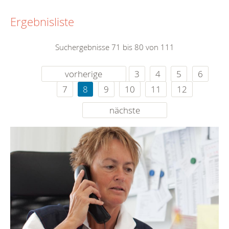
Ergebnisliste
Suchergebnisse 71 bis 80 von 111
vorherige
3
4
5
6
7
8
9
10
11
12
nächste