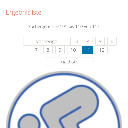
Ergebnisliste
Suchergebnisse 101 bis 110 von 111
vorherige
3
4
5
6
7
8
9
10
11
12
nächste