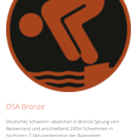
DSA Bronze
Deutsches Schwimm- abzeichen in Bronze Sprung vom
Beckenrand und anschließend 200m Schwimmen in
höchstens 7 MinutenKenntnis der Baderegeln