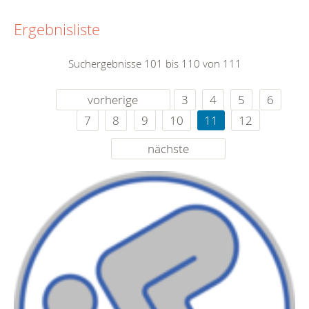
Ergebnisliste
Suchergebnisse 101 bis 110 von 111
vorherige
3
4
5
6
7
8
9
10
11
12
nächste