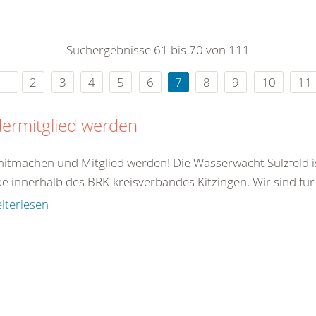
0
365
0
r Sie
Suchergebnisse 61 bis 70 von 111
rei
ie Uhr
2
3
4
5
6
7
8
9
10
11
ermitglied werden
mitmachen und Mitglied werden! Die Wasserwacht Sulzfeld is
 innerhalb des BRK-kreisverbandes Kitzingen. Wir sind für 
iterlesen