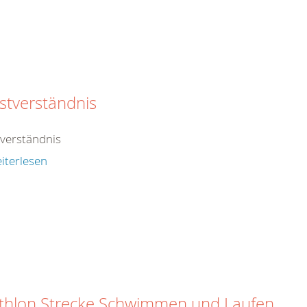
stverständnis
tverständnis
iterlesen
thlon Strecke Schwimmen und Laufen