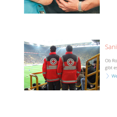
Sani
Ob Ro
gibt e
We