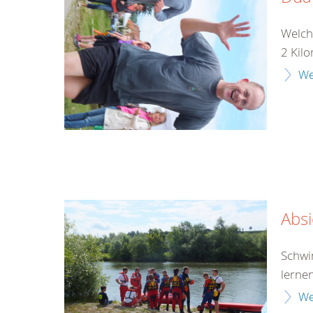
Welch
2 Kilo
We
Abs
Schwi
lerne
We