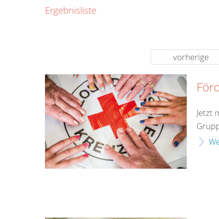
0800
Ergebnisliste
00
Infos fü
kostenf
rund um d
vorherige
Förd
Jetzt 
Gruppe
We