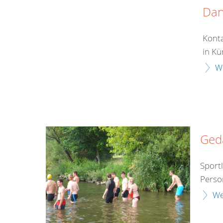
Da
Konta
in Kü
W
Ged
Sport
Perso
We