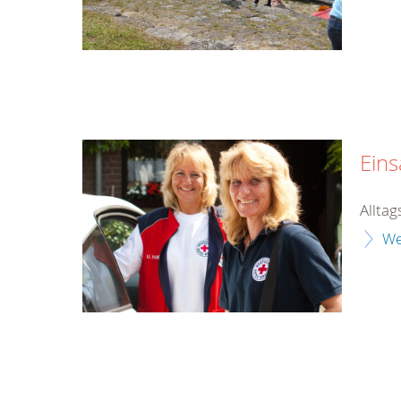
Eins
Alltag
We