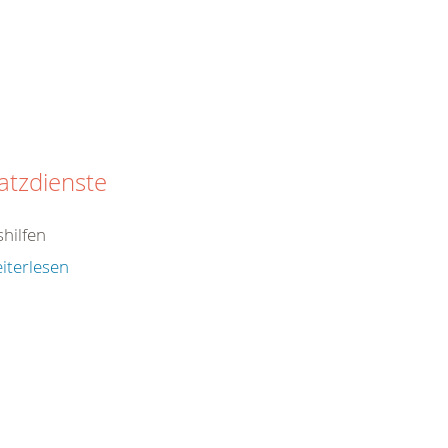
atzdienste
shilfen
iterlesen