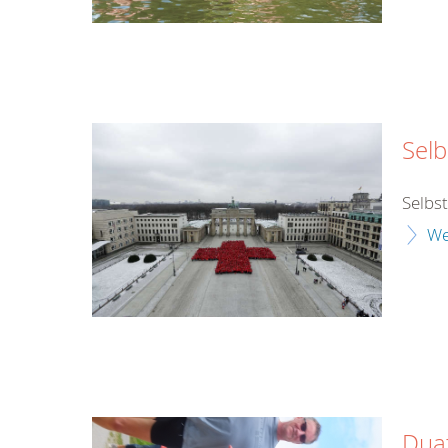
Selb
Selbs
We
Dua