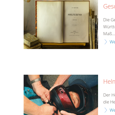
Ges
Die G
Württ
Maß...
We
Hel
Der H
die H
We