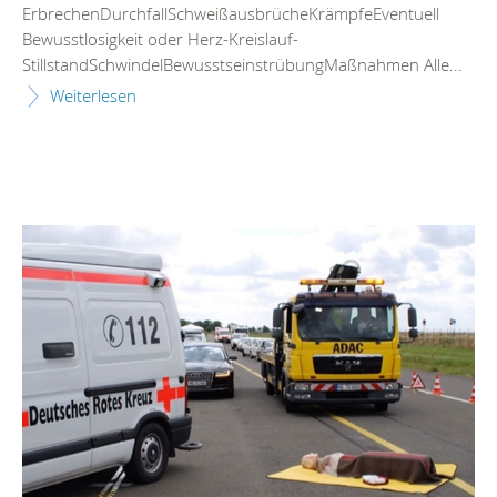
ErbrechenDurchfallSchweißausbrücheKrämpfeEventuell
Bewusstlosigkeit oder Herz-Kreislauf-
StillstandSchwindelBewusstseinstrübungMaßnahmen Alle...
Weiterlesen