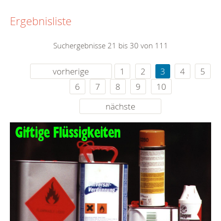
Ergebnisliste
Suchergebnisse 21 bis 30 von 111
vorherige
1
2
3
4
5
6
7
8
9
10
nächste