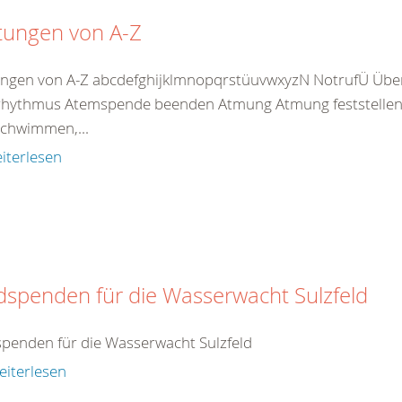
tungen von A-Z
ungen von A-Z abcdefghijklmnopqrstüuvwxyzN NotrufÜ Übe
hythmus Atemspende beenden Atmung Atmung feststellen 
chwimmen,...
iterlesen
dspenden für die Wasserwacht Sulzfeld
penden für die Wasserwacht Sulzfeld
eiterlesen