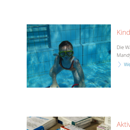
Kind
Die Wa
Mandy
We
Akti