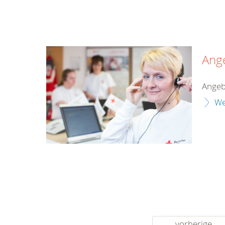
Ang
Angeb
We
vorherige