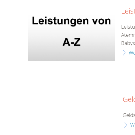
Leis
Leist
Atemr
Babys
We
Gel
Gelds
W