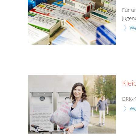
Für u
Jugen
We
Klei
DRK-K
We