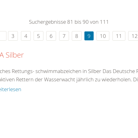
0
365
0
r Sie
Suchergebnisse 81 bis 90 von 111
rei
ie Uhr
3
4
5
6
7
8
9
10
11
12
 Silber
ches Rettungs- schwimmabzeichen in Silber Das Deutsche 
aktiven Rettern der Wasserwacht jährlich zu wiederholen. D
iterlesen