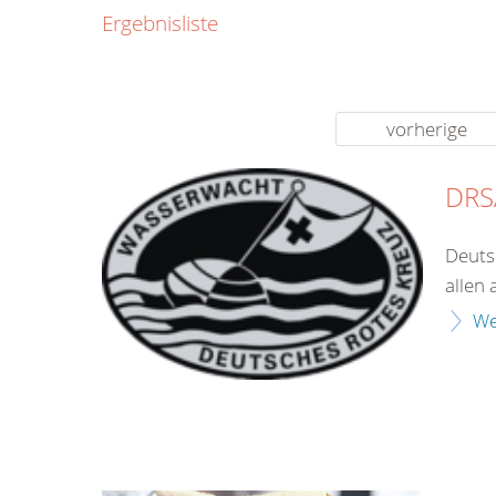
0800
Ergebnisliste
00
Infos fü
kostenf
rund um d
vorherige
DRSA
Deuts
allen 
We