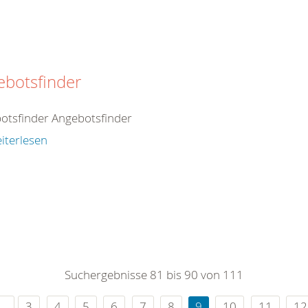
ebotsfinder
otsfinder Angebotsfinder
iterlesen
Suchergebnisse 81 bis 90 von 111
3
4
5
6
7
8
9
10
11
12