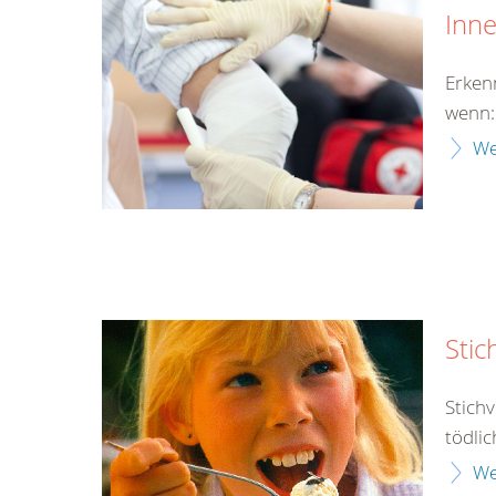
Inn
Erken
wenn:
We
Stic
Stich
tödlic
We