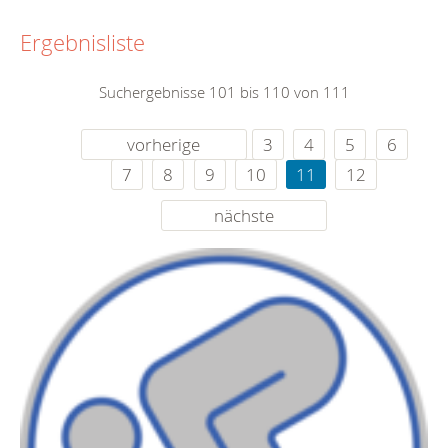
Ergebnisliste
Suchergebnisse 101 bis 110 von 111
vorherige
3
4
5
6
7
8
9
10
11
12
nächste