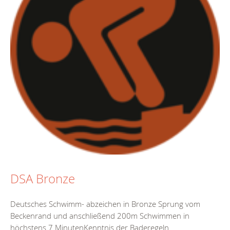
DSA Bronze
Deutsches Schwimm- abzeichen in Bronze Sprung vom
Beckenrand und anschließend 200m Schwimmen in
höchstens 7 MinutenKenntnis der Baderegeln