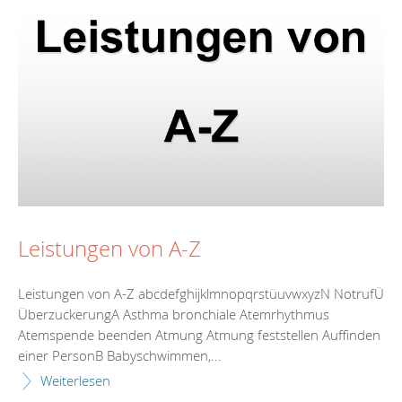
Leistungen von A-Z
Leistungen von A-Z abcdefghijklmnopqrstüuvwxyzN NotrufÜ
ÜberzuckerungA Asthma bronchiale Atemrhythmus
Atemspende beenden Atmung Atmung feststellen Auffinden
einer PersonB Babyschwimmen,...
Weiterlesen