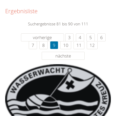
Ergebnisliste
Suchergebnisse 81 bis 90 von 111
vorherige
3
4
5
6
7
8
9
10
11
12
nächste