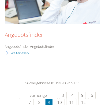
Angebotsfinder
Angebotsfinder Angebotsfinder
Weiterlesen
Suchergebnisse 81 bis 90 von 111
vorherige
3
4
5
6
7
8
9
10
11
12