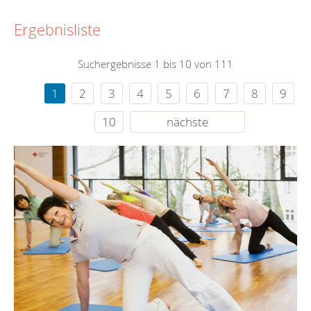
Ergebnisliste
Suchergebnisse 1 bis 10 von 111
1
2
3
4
5
6
7
8
9
10
nächste