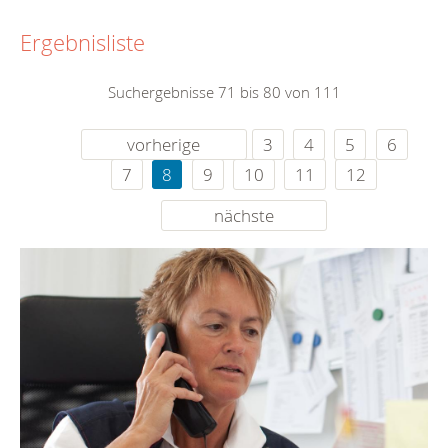
Ergebnisliste
Suchergebnisse 71 bis 80 von 111
vorherige
3
4
5
6
7
8
9
10
11
12
nächste