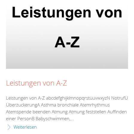
Leistungen von A-Z
Leistungen von A-Z abcdefghijklmnopqrstüuvwxyzN NotrufÜ
ÜberzuckerungA Asthma bronchiale Atemrhythmus
Atemspende beenden Atmung Atmung feststellen Auffinden
einer PersonB Babyschwimmen,...
Weiterlesen