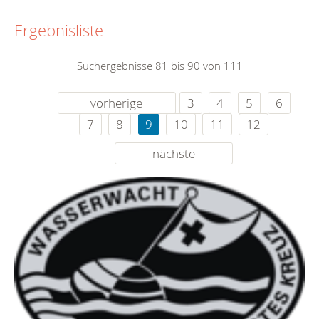
Ergebnisliste
Suchergebnisse 81 bis 90 von 111
vorherige
3
4
5
6
7
8
9
10
11
12
nächste