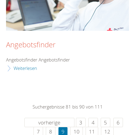
Angebotsfinder
Angebotsfinder Angebotsfinder
Weiterlesen
Suchergebnisse 81 bis 90 von 111
vorherige
3
4
5
6
7
8
9
10
11
12