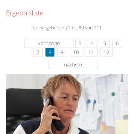
Ergebnisliste
Suchergebnisse 71 bis 80 von 111
vorherige
3
4
5
6
7
8
9
10
11
12
nächste