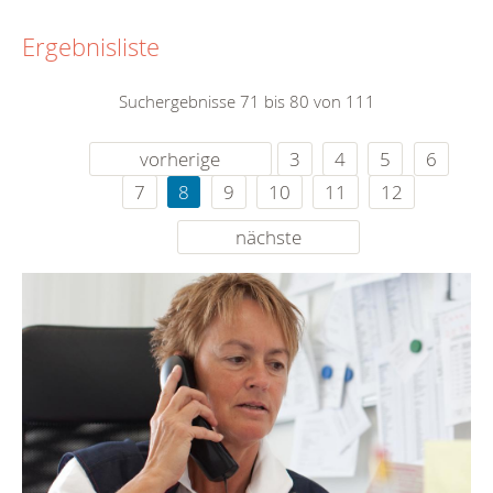
Ergebnisliste
Suchergebnisse 71 bis 80 von 111
vorherige
3
4
5
6
7
8
9
10
11
12
nächste