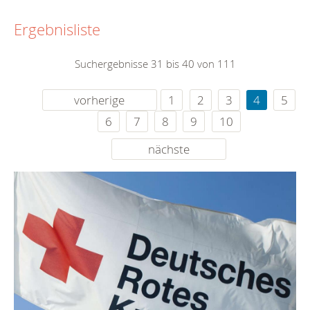
Ergebnisliste
Suchergebnisse 31 bis 40 von 111
vorherige
1
2
3
4
5
6
7
8
9
10
nächste