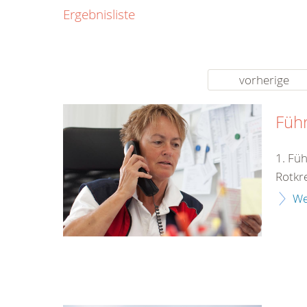
0800
Ergebnisliste
00
Infos fü
kostenf
rund um d
vorherige
Füh
1. Fü
Rotkr
We