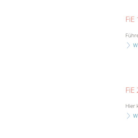
FiE 
Führe
W
FiE 
Hier 
W