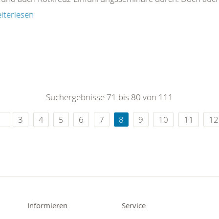
iterlesen
Suchergebnisse 71 bis 80 von 111
3
4
5
6
7
8
9
10
11
12
Informieren
Service