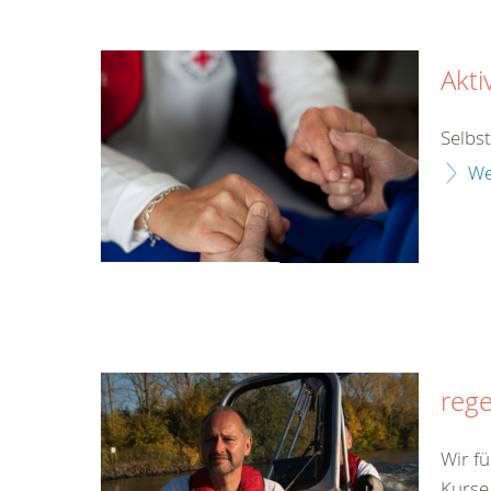
Akti
Selbs
We
rege
Wir fü
Kurse