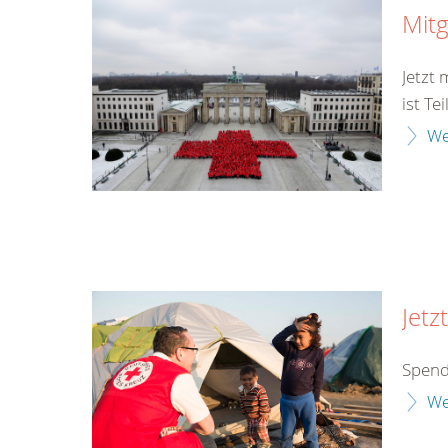
Mitg
Jetzt
ist Te
We
Jetz
Spend
We