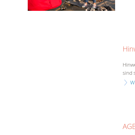
Hin
Hinwe
sind 
W
AG