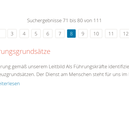
0
365
0
r Sie
Suchergebnisse 71 bis 80 von 111
rei
ie Uhr
3
4
5
6
7
8
9
10
11
12
rungsgrundsätze
hrung gemäß unserem Leitbild Als Führungskräfte identifizie
euzgrundsätzen. Der Dienst am Menschen steht für uns im Mi
iterlesen