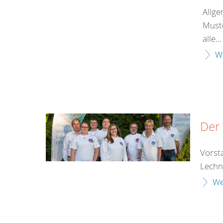
Allge
Muste
alle...
W
Der
Vorst
Lechne
We