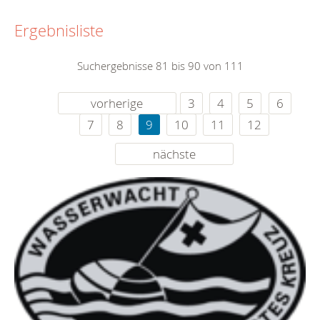
Ergebnisliste
Suchergebnisse 81 bis 90 von 111
vorherige
3
4
5
6
7
8
9
10
11
12
nächste