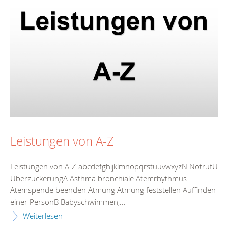
Leistungen von A-Z
Leistungen von A-Z abcdefghijklmnopqrstüuvwxyzN NotrufÜ
ÜberzuckerungA Asthma bronchiale Atemrhythmus
Atemspende beenden Atmung Atmung feststellen Auffinden
einer PersonB Babyschwimmen,...
Weiterlesen