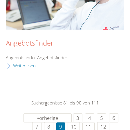
Angebotsfinder
Angebotsfinder Angebotsfinder
Weiterlesen
Suchergebnisse 81 bis 90 von 111
vorherige
3
4
5
6
7
8
9
10
11
12