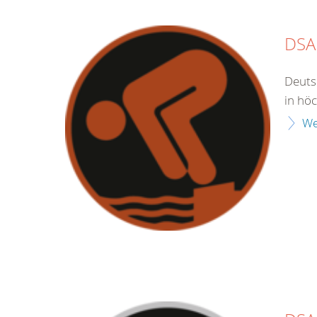
DSA
Deuts
in hö
We