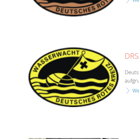
DRS
Deuts
aufgr
We