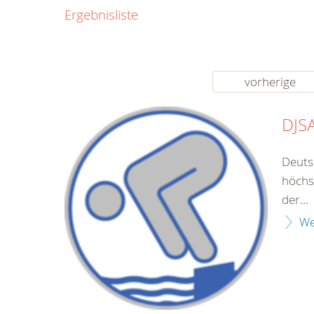
0800
Ergebnisliste
00
Infos fü
kostenf
rund um d
vorherige
DJSA
Deuts
höchs
der...
We