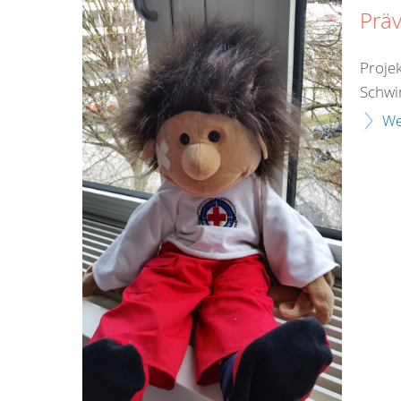
Präv
Proje
Schwi
We