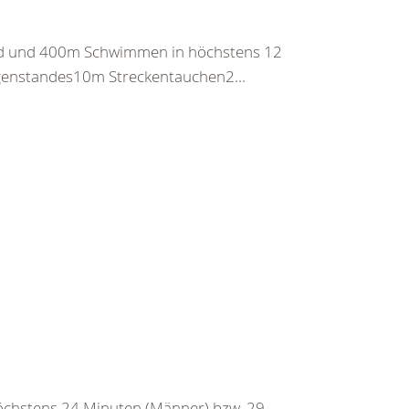
nd und 400m Schwimmen in höchstens 12
egenstandes10m Streckentauchen2...
chstens 24 Minuten (Männer) bzw. 29