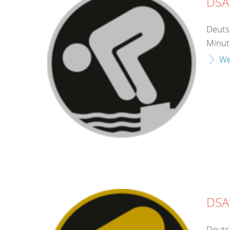
DSA 
Deuts
Minut
We
DSA
Deuts