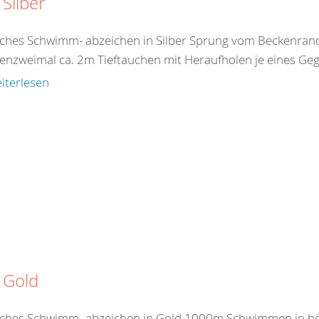
Silber
ches Schwimm- abzeichen in Silber Sprung vom Beckenra
enzweimal ca. 2m Tieftauchen mit Heraufholen je eines G
iterlesen
 Gold
ches Schwimm- abzeichen in Gold 1000m Schwimmen in hö