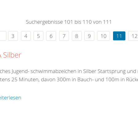
0
365
0
r Sie
Suchergebnisse 101 bis 110 von 111
rei
ie Uhr
3
4
5
6
7
8
9
10
11
12
 Silber
ches Jugend- schwimmabzeichen in Silber Startsprung un
tens 25 Minuten, davon 300m in Bauch- und 100m in Rück
iterlesen