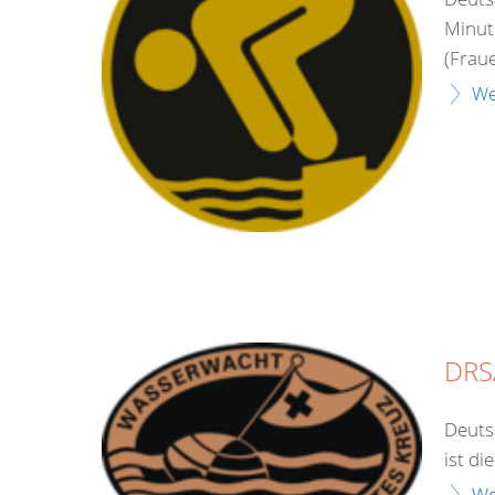
Minut
(Frau
We
DRS
Deuts
ist di
We