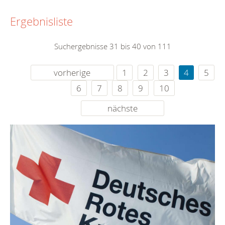
Ergebnisliste
Suchergebnisse 31 bis 40 von 111
vorherige
1
2
3
4
5
6
7
8
9
10
nächste