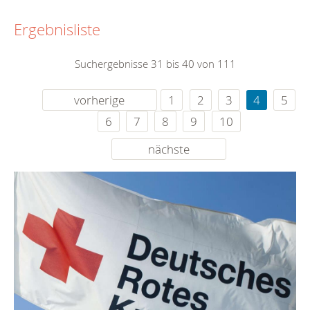
Ergebnisliste
Suchergebnisse 31 bis 40 von 111
vorherige
1
2
3
4
5
6
7
8
9
10
nächste