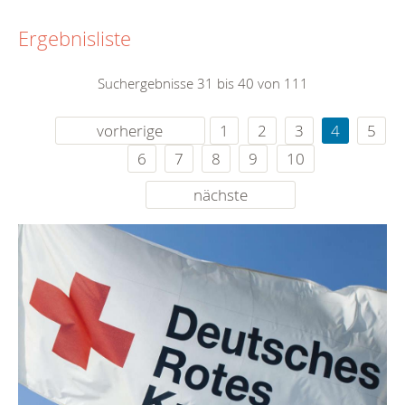
Ergebnisliste
Suchergebnisse 31 bis 40 von 111
vorherige
1
2
3
4
5
6
7
8
9
10
nächste