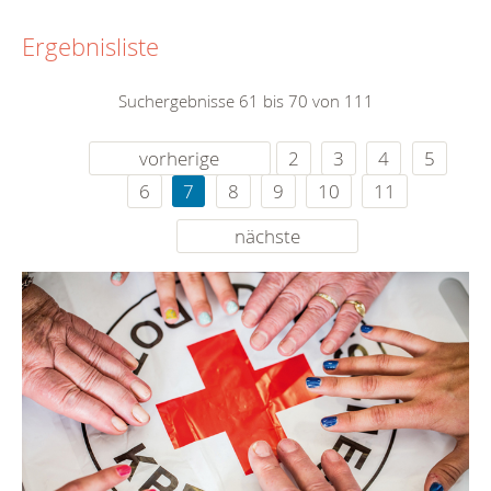
Ergebnisliste
Suchergebnisse 61 bis 70 von 111
vorherige
2
3
4
5
6
7
8
9
10
11
nächste