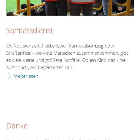
Sanitätsdienst
Ob Rockkonzert, Fußballspiel, Karnevalsumzug oder
Straßenfest – wo viele Menschen zusammenkommen, gibt
es viele kleine und größere Notfälle. Ob ein Kind das Knie
aufschürft, ein begeisterter Fan...
Weiterlesen
Danke