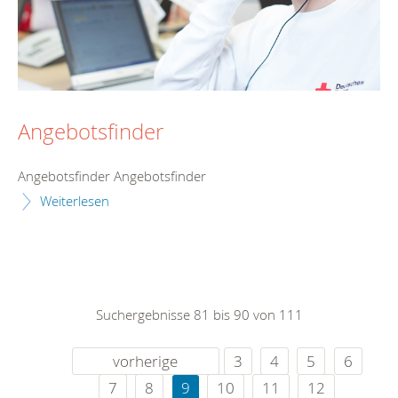
Angebotsfinder
Angebotsfinder Angebotsfinder
Weiterlesen
Suchergebnisse 81 bis 90 von 111
vorherige
3
4
5
6
7
8
9
10
11
12