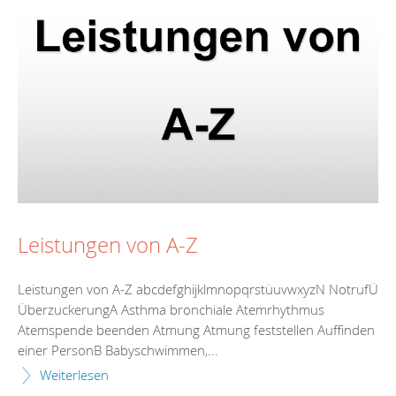
Leistungen von A-Z
Leistungen von A-Z abcdefghijklmnopqrstüuvwxyzN NotrufÜ
ÜberzuckerungA Asthma bronchiale Atemrhythmus
Atemspende beenden Atmung Atmung feststellen Auffinden
einer PersonB Babyschwimmen,...
Weiterlesen