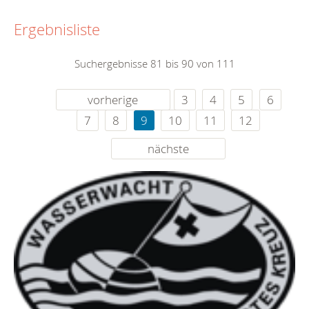
Ergebnisliste
Suchergebnisse 81 bis 90 von 111
vorherige
3
4
5
6
7
8
9
10
11
12
nächste