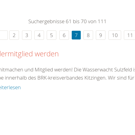
0
365
0
r Sie
Suchergebnisse 61 bis 70 von 111
rei
ie Uhr
2
3
4
5
6
7
8
9
10
11
ermitglied werden
mitmachen und Mitglied werden! Die Wasserwacht Sulzfeld is
 innerhalb des BRK-kreisverbandes Kitzingen. Wir sind für 
iterlesen