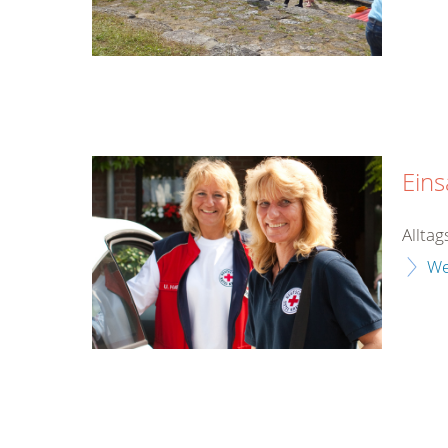
Eins
Alltag
We