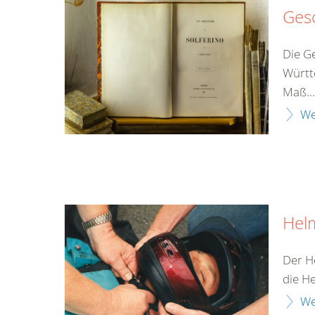
Ges
Die G
Württ
Maß...
We
Hel
Der H
die H
We