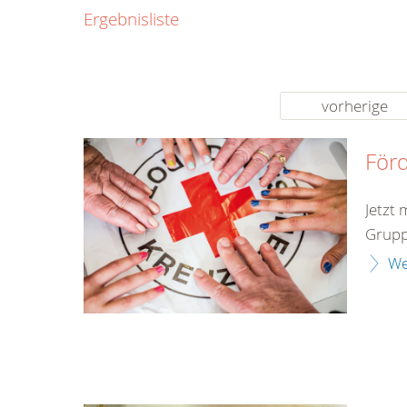
0800
Ergebnisliste
00
Infos fü
kostenf
rund um d
vorherige
Förd
Jetzt 
Gruppe
We