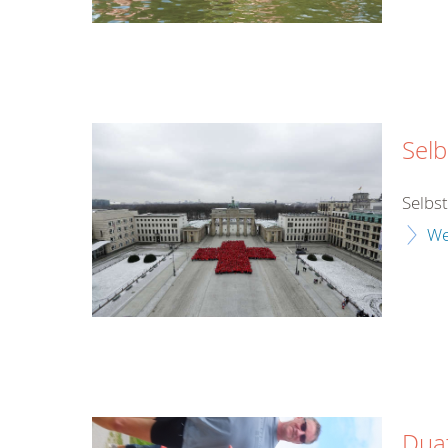
Selb
Selbs
We
Dua