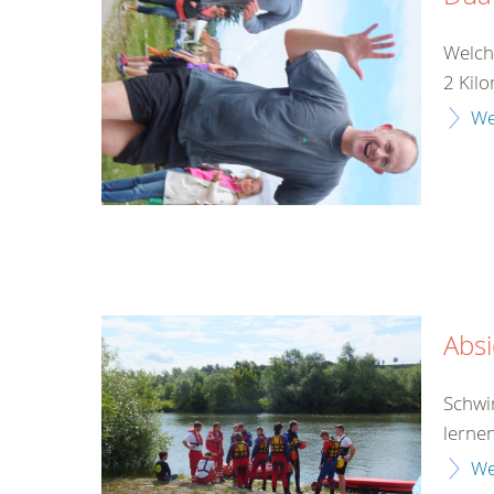
Welch
2 Kilo
We
Abs
Schwi
lerne
We