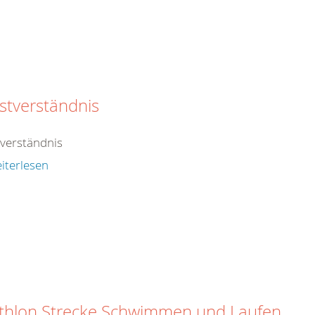
stverständnis
tverständnis
iterlesen
thlon Strecke Schwimmen und Laufen