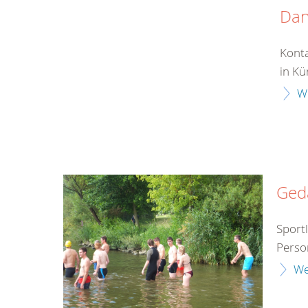
Da
Konta
in Kü
W
Ged
Sport
Perso
We