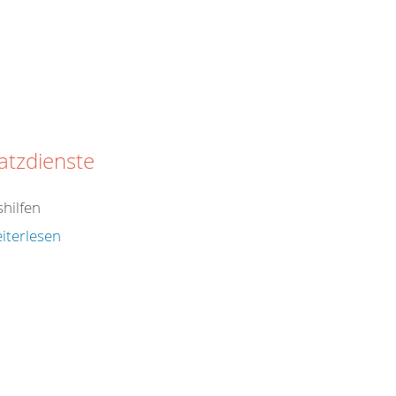
atzdienste
shilfen
iterlesen