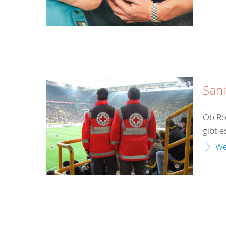
Sani
Ob Ro
gibt e
We