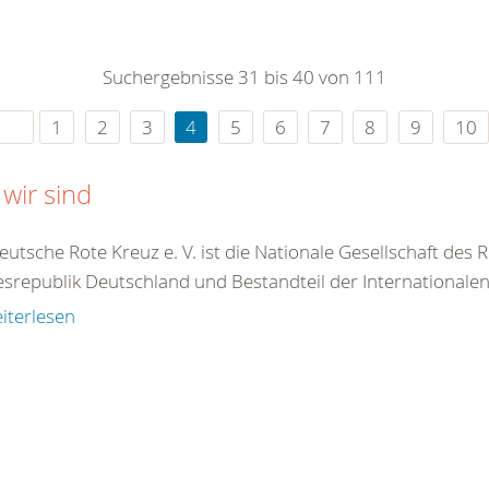
0
365
0
r Sie
Suchergebnisse 31 bis 40 von 111
rei
ie Uhr
1
2
3
4
5
6
7
8
9
10
wir sind
utsche Rote Kreuz e. V. ist die Nationale Gesellschaft des
srepublik Deutschland und Bestandteil der Internationale
iterlesen