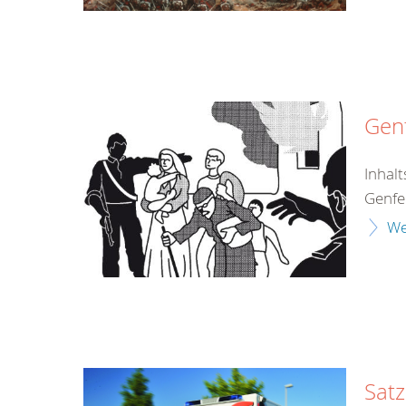
Genf
Inhal
Genfe
We
Sat