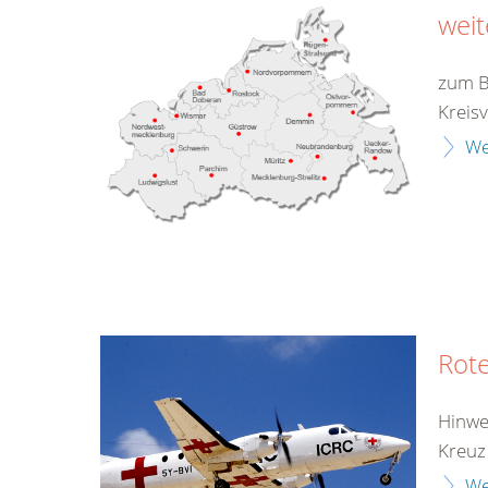
weit
zum B
Kreisv
We
Rote
Hinwe
Kreuz
We