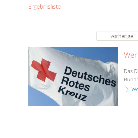
0800
Ergebnisliste
00
Infos fü
kostenf
rund um d
vorherige
Wer 
Das De
Bunde
We