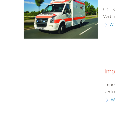
§ 1 - 
Verbä
We
Imp
Impre
vertr
W