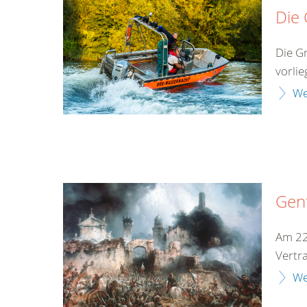
Die
Die G
vorlie
We
Gen
Am 22
Vertr
We