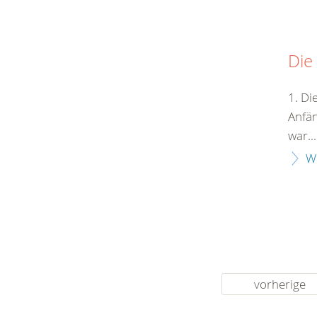
Die
1. Di
Anfän
war...
W
vorherige