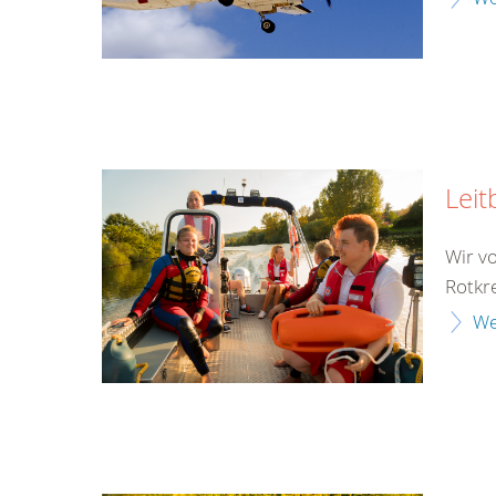
Leit
Wir v
Rotkr
We